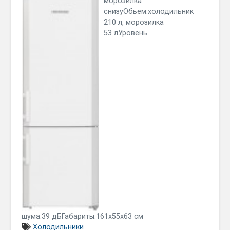
морозилка
снизуОбьем:холодильник
210 л, морозилка
53 лУровень
шума:39 дБГабариты:161x55x63 см
Холодильники