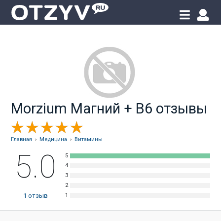
Morzium Магний + B6 отзывы
Главная
›
Медицина
›
Витамины
5.0
1
отзыв