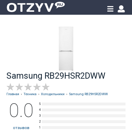
Samsung RB29HSR2DWW
Главная
›
Техника
›
Холодильники
›
Samsung RB29HSR2DWW
0.0
отзывов