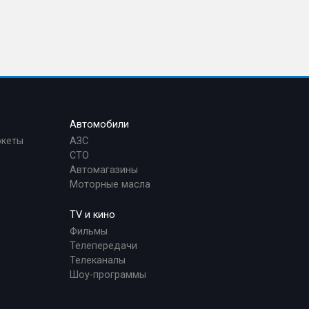
Автомобили
ркеты
АЗС
СТО
Автомагазины
Моторные масла
TV и кино
Фильмы
Телепередачи
Телеканалы
Шоу-программы