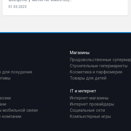
01.03.2023
а
Магазины
Продовольственные суперма
а
Строительные гипермаркеты
 для похудения
Косметика и парфюмерия
птивы
Товары для детей
IT и интернет
возки
Интернет-магазины
ани
Интернет провайдеры
ы мобильной связи
Социальные сети
е компании
Компьютерные игры