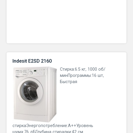
Indesit E2SD 2160
Стирка:6.5 кг, 1000 об/
минПрограммы:16 шт,
Быстрая
стиркаЭнергопотребление:A++Уровень
шума:76 дБГлубина стиралки:42 см