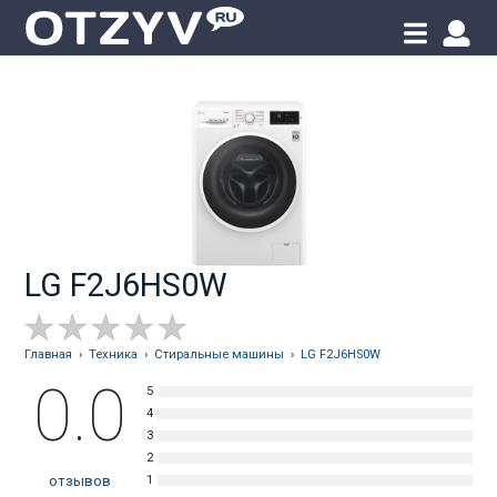
LG F2J6HS0W
Главная
›
Техника
›
Стиральные машины
›
LG F2J6HS0W
0.0
отзывов