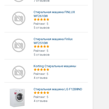
7 отзывов
Стиральная машина FINLUX
WF2610W
Рейтинг: 5
5 отзывов
Стиральная машина Finlux
WF2510W
Рейтинг: 5
5 отзывов
Korting Стиральные машины
Рейтинг: 5
4 отзыва
Стиральная машина LG F12B8ND
Рейтинг: 5
4 отзыва