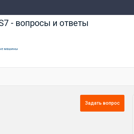
7 - вопросы и ответы
ые машины
Задать вопрос