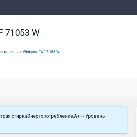
F 71053 W
ые машины
›
Whirlpool FWF 71053 W
ыстрая стиркаЭнергопотребление:A+++Уровень