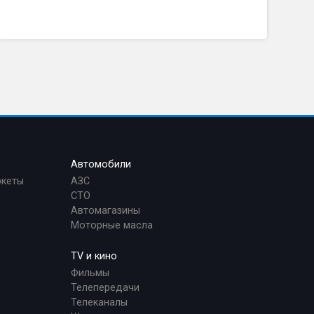
Автомобили
ркеты
АЗС
СТО
Автомагазины
Моторные масла
TV и кино
Фильмы
Телепередачи
Телеканалы