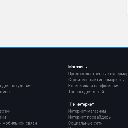
а
Магазины
Продовольственные суперма
а
Строительные гипермаркеты
 для похудения
Косметика и парфюмерия
птивы
Товары для детей
IT и интернет
возки
Интернет-магазины
ани
Интернет провайдеры
ы мобильной связи
Социальные сети