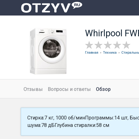
Whirlpool FW
Главная
›
Техника
›
Стиральн
Отзывы
Вопросы и ответы
Обзор
Стирка:7 кг, 1000 об/минПрограммы:14 шт, Б
шума:78 дБГлубина стиралки:58 см