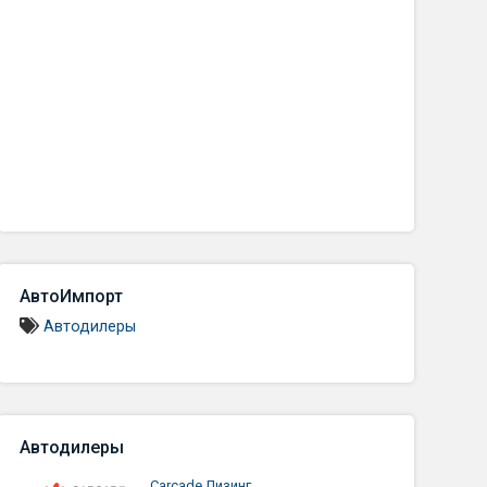
АвтоИмпорт
Автодилеры
Автодилеры
Carcade Лизинг