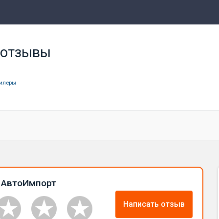
 отзывы
илеры
 АвтоИмпорт
Написать отзыв