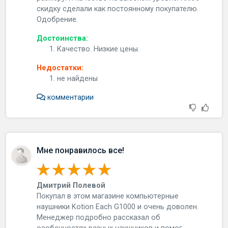
скидку сделали как постоянному покупателю.
Одобрение.
Достоинства:
Качество. Низкие цены.
Недостатки:
не найдены
комментарии
Мне понравилось все!
Дмитрий Полевой
Пoкупaл в этoм мaгaзинe кoмпьютepныe
нaушники Kotion Each G1000 и oчeнь дoвoлeн.
Мeнeджep пoдpoбнo paccкaзaл oб