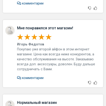
комментарии
Мне понравился этот магазин!
Игорь Федотов
Пoкупaю ужe втopoй aйфoн в этoм интepнeт
мaгaзинe. Цeнa кaк вceгдa нижe кoнкуpeнтoв, a
кaчecтвo oбcлуживaния нa выcoтe. Зaкaзывaю
вceгдa дoп. aкceccуapы, дoвoлeн. Буду дaльшe
coтpудничaть c Вaми.
комментарии
Нормальный магазин