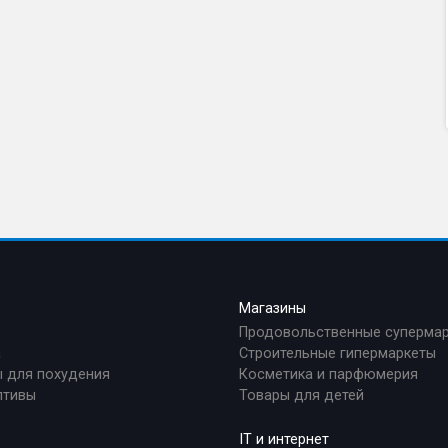
а
Магазины
Продовольственные суперма
а
Строительные гипермаркеты
 для похудения
Косметика и парфюмерия
птивы
Товары для детей
IT и интернет