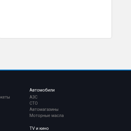
Автомобили
ркеты
АЗС
СТО
Автомагазины
Моторные масла
TV и кино