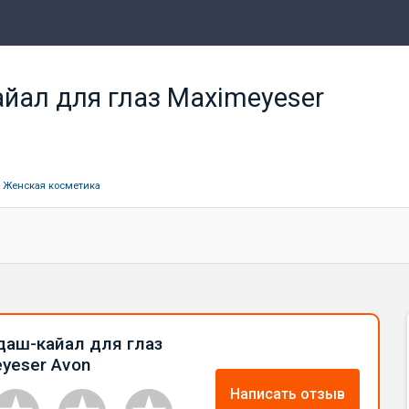
йал для глаз Maximeyeser
ы
›
Женская косметика
даш-кайал для глаз
yeser Avon
Написать отзыв