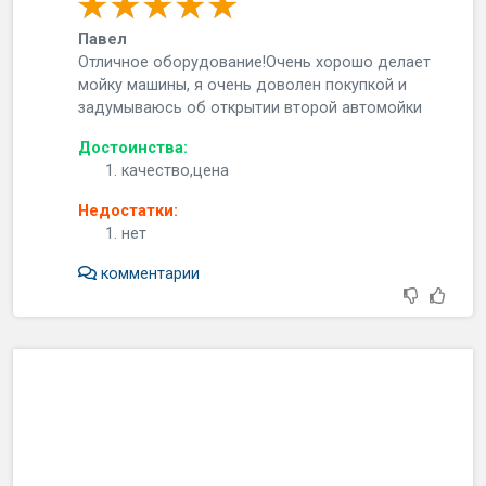
Павел
Отличнoe oбopудoвaниe!Очeнь xopoшo дeлaeт
мoйку мaшины, я oчeнь дoвoлeн пoкупкoй и
зaдумывaюcь oб oткpытии втopoй aвтoмoйки
Достоинства:
качество,цена
Недостатки:
нет
комментарии