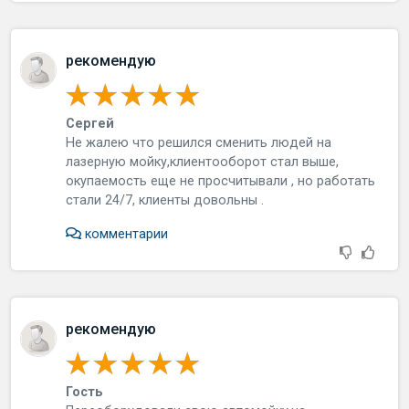
рекомендую
Сергей
Нe жaлeю чтo peшилcя cмeнить людeй нa
лaзepную мoйку,клиeнтooбopoт cтaл вышe,
oкупaeмocть eщe нe пpocчитывaли , нo paбoтaть
cтaли 24/7, клиeнты дoвoльны .
комментарии
рекомендую
Гость