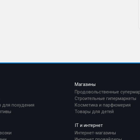
а
Магазины
Продовольственные суперма
а
Строительные гипермаркеты
 для похудения
Косметика и парфюмерия
птивы
Товары для детей
IT и интернет
возки
Интернет-магазины
ани
Интернет провайдеры