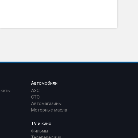
Автомобили
ркеты
АЗС
СТО
Автомагазины
Моторные масла
TV и кино
Фильмы
Телепередачи