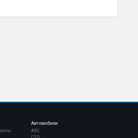
Автомобили
ркеты
АЗС
СТО