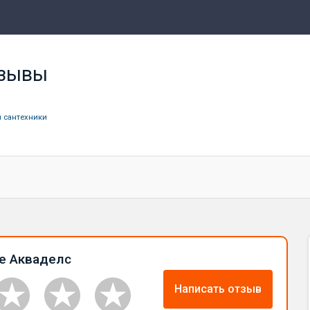
тзывы
 сантехники
е Акваделс
Написать отзыв