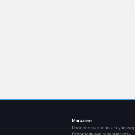
а
Магазины
Продовольственные суперма
а
Строительные гипермаркеты