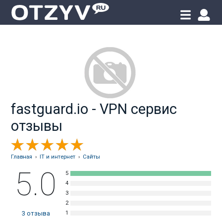
fastguard.io - VPN сервис
отзывы
Главная
›
IT и интернет
›
Сайты
5.0
3
отзыва