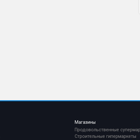
а
Магазины
Продовольственные суперма
а
Строительные гипермаркеты