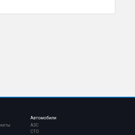
Автомобили
ркеты
АЗС
СТО